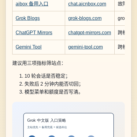
aibox 备用入口
chat.aicnbox.com
故障切
Grok Blogs
grok-blogs.com
grok 
ChatGPT Mirrors
chatgpt-mirrors.com
跨模型
Gemini Tool
gemini-tool.com
跨模型
建议用三项指标筛站点：
10 轮会话是否稳定；
失败后 2 分钟内能否切回；
模型菜单和额度是否写清。