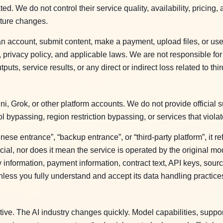
d. We do not control their service quality, availability, pricing, 
uture changes.
an account, submit content, make a payment, upload files, or use 
, privacy policy, and applicable laws. We are not responsible for
uts, service results, or any direct or indirect loss related to thi
, Grok, or other platform accounts. We do not provide official su
ol bypassing, region restriction bypassing, or services that viola
nese entrance”, “backup entrance”, or “third-party platform”, it re
icial, nor does it mean the service is operated by the original mo
ty information, payment information, contract text, API keys, sou
unless you fully understand and accept its data handling practice
tive. The AI industry changes quickly. Model capabilities, suppo