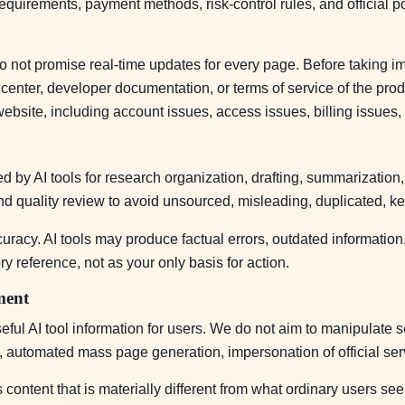
requirements, payment methods, risk-control rules, and official po
o not promise real-time updates for every page. Before taking im
p center, developer documentation, or terms of service of the pr
ebsite, including account issues, access issues, billing issues,
by AI tools for research organization, drafting, summarization, 
nd quality review to avoid unsourced, misleading, duplicated, ke
uracy. AI tools may produce factual errors, outdated informatio
y reference, not as your only basis for action.
ment
seful AI tool information for users. We do not aim to manipulate 
, automated mass page generation, impersonation of official servi
ontent that is materially different from what ordinary users see