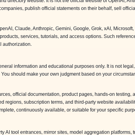
 directory website. It is not the official website of OpenAI, Anth
mpanies, publish official statements on their behalf, sell official
AI, Claude, Anthropic, Gemini, Google, Grok, xAI, Microsoft, a
roducts, services, tutorials, and access options. Such references
l authorization.
eneral information and educational purposes only. It is not legal,
ice. You should make your own judgment based on your circumstan
rces, official documentation, product pages, hands-on testing, a
d regions, subscription terms, and third-party website availabil
mplete, continuously available, or suitable for your specific pur
y AI tool entrances, mirror sites, model aggregation platforms, t