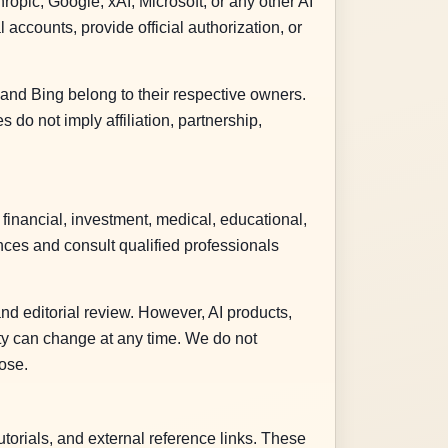
ropic, Google, xAI, Microsoft, or any other AI
 accounts, provide official authorization, or
nd Bing belong to their respective owners.
 do not imply affiliation, partnership,
 financial, investment, medical, educational,
ces and consult qualified professionals
nd editorial review. However, AI products,
ity can change at any time. We do not
pose.
utorials, and external reference links. These