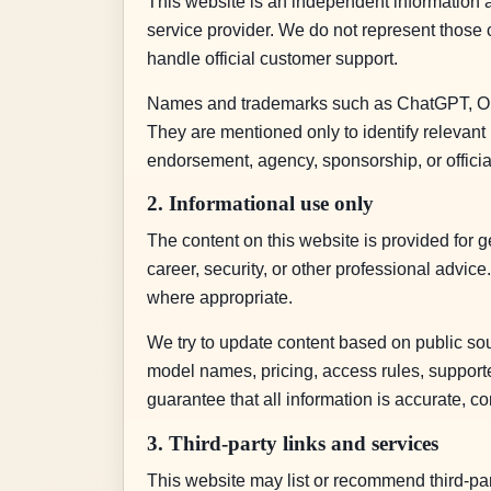
This website is an independent information and
service provider. We do not represent those co
handle official customer support.
Names and trademarks such as ChatGPT, Open
They are mentioned only to identify relevant p
endorsement, agency, sponsorship, or officia
2. Informational use only
The content on this website is provided for g
career, security, or other professional adv
where appropriate.
We try to update content based on public sou
model names, pricing, access rules, supporte
guarantee that all information is accurate, co
3. Third-party links and services
This website may list or recommend third-part