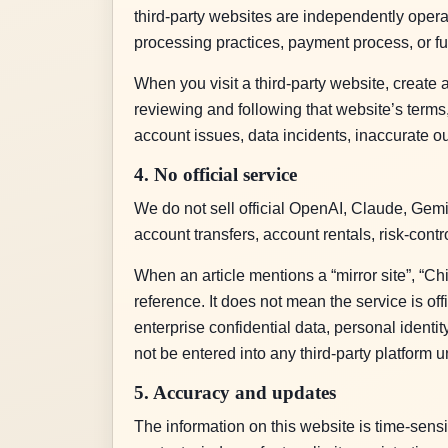
third-party websites are independently operate
processing practices, payment process, or f
When you visit a third-party website, create 
reviewing and following that website’s terms
account issues, data incidents, inaccurate outp
4. No official service
We do not sell official OpenAI, Claude, Gemini
account transfers, account rentals, risk-contr
When an article mentions a “mirror site”, “Chi
reference. It does not mean the service is off
enterprise confidential data, personal identi
not be entered into any third-party platform 
5. Accuracy and updates
The information on this website is time-sensi