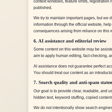
context windows, feature limits, registration 
published.
We try to maintain important pages, but we d
information through the official website, hel
consequences arising from reliance on this w
6. AI assistance and editorial review
Some content on this website may be assisted 
aim to apply human editing, fact-checking, a
AI assistance does not guarantee perfect acc
You should treat our content as an introductor
7. Search quality and anti-spam state
Our goal is to provide clear, readable, and u
hidden text, keyword stuffing, copied content
We do not intentionally show search engines c