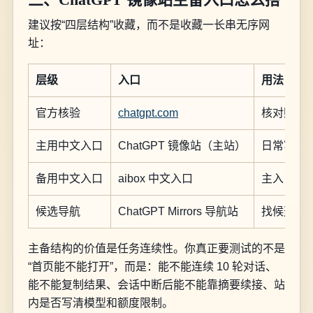
建议按“四层结构”收藏，而不是收藏一长串无序网
址：
层级
入口
用法
官方核验
chatgpt.com
核对账号
主用中文入口
ChatGPT 镜像站（主站）
日常写作
备用中文入口
aibox 中文入口
主入口超
候选导航
ChatGPT Mirrors 导航站
找候选入
主备结构的价值是任务连续性。你真正要测试的不是
“首页能不能打开”，而是：能不能连续 10 轮对话、
能不能复制结果、会话中断后能不能靠摘要续接、站
内是否写清模型和额度限制。